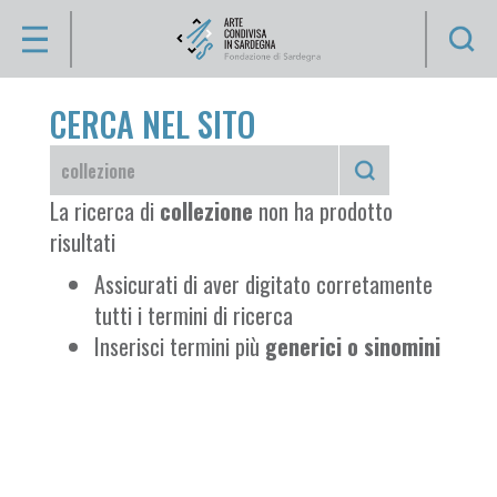
Se
Artisti
CERCA NEL SITO
CHI
SIAMO
VIDÉO
ENZO
COLLEZIONE
La ricerca di
collezione
non ha prodotto
ANFOSSI
risultati
ARTISTI
SILVIA
Assicurati di aver digitato corretamente
ARGIOLAS
tutti i termini di ricerca
ANTONIO
OPERE
Inserisci termini più
generici o sinomini
ATZA
APPUNTI
ANTONIO
BALLERO
D'ARTE
JEAN-
ATTIVITÀ
MARIE