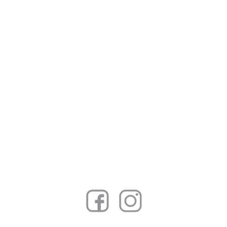
BAROTTE
SEDI
SILVIO
CONTATTI
BETTERELLI
FONDAZIONE
ANGELO
BIANCINI
GIUSEPPE
BIASI
ALESSANDRO
BIGGIO
MASSIMO
BOI
GAETANO
BRUNDU
PAOLO
BULLITTA