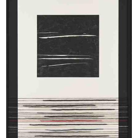
BAROTTE
SEDI
SILVIO
CONTATTI
BETTERELLI
FONDAZIONE
ANGELO
BIANCINI
GIUSEPPE
BIASI
ALESSANDRO
BIGGIO
MASSIMO
BOI
GAETANO
BRUNDU
PAOLO
BULLITTA