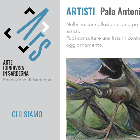
ARTISTI
Pala Anton
Nella nostra collezione sono pre
artisti.
Puoi consultare una lista in cont
aggiornamento.
CHI SIAMO