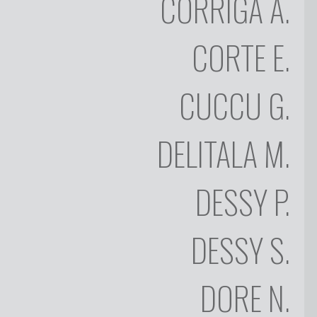
CORRIGA
A.
ENRICO
CORTE
CORTE
E.
GIANNI
CUCCU
MARIO
CUCCU
G.
DELITALA
PAOLA
DELITALA
M.
DESSY
STANISLAO
DESSY
DESSY
P.
NINO
DORE
DESSY
S.
SIMONE
DULCIS
DORE
N.
SALVATORE
FANCELLO