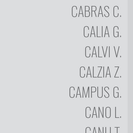
FRANCO
CABRAS
C.
BUSSU
CESARE
CALIA
G.
CABRAS
GIUSEPPINA
(GIUSY)
CALVI
V.
CALIA
VITTORIO
CALZIA
Z.
CALVI
ZAZA
CAMPUS
G.
CALZIA
GIOVANNI
CAMPUS
CANO
L.
LILIANA
CANO
CANU
T.
TORE