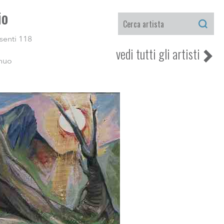
io
senti 118
vedi tutti gli artisti
inuo