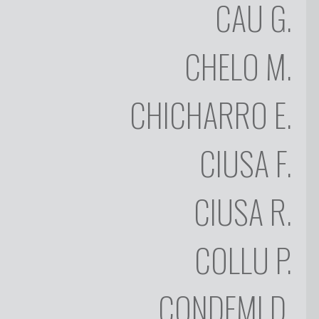
CAU
G.
MARIANO
CHELO
CHELO
M.
EDUARDO
CHICHARRO
FRANCESCO
CHICHARRO
E.
CIUSA
ROMAGNA
CIUSA
F.
GIOVANNI
CIUSA
CIUSA
R.
PIETRO
COLLU
DE
COLLU
P.
FELICE
NIETTA
CONDEMI
CONDEMI
D.
PES