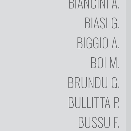
BIANCINI
A.
BAROTTE
SEDI
SILVIO
BIASI
G.
CONTATTI
BETTERELLI
FONDAZIONE
ANGELO
BIGGIO
A.
BIANCINI
GIUSEPPE
BIASI
BOI
M.
ALESSANDRO
BIGGIO
BRUNDU
G.
MASSIMO
BOI
BULLITTA
P.
GAETANO
BRUNDU
BUSSU
F.
PAOLO
BULLITTA