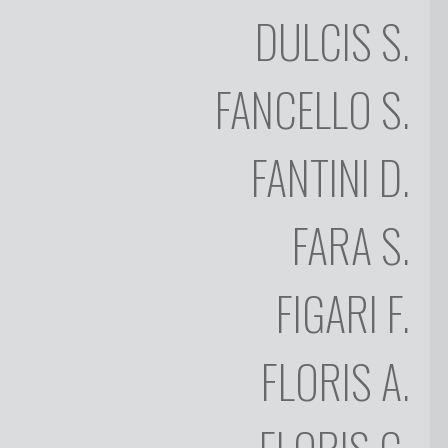
DULCIS
S.
DINO
FANTINI
SALVATORE
FANCELLO
S.
FARA
FILIPPO
FANTINI
D.
FIGARI
ADOLFO
FARA
S.
GUISO
FLORIS
CARMELO
FIGARI
F.
FLORIS
FOISO
FLORIS
A.
FOIS
GINO
FROGHERI