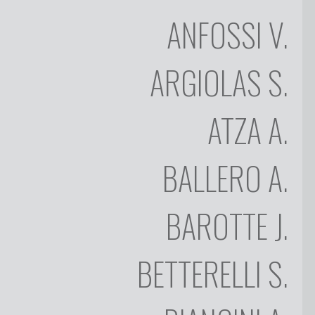
ANFOSSI
V.
Artisti
ARGIOLAS
S.
CHI
SIAMO
VIDÉO
ATZA
A.
ENZO
COLLEZIONE
ANFOSSI
ARTISTI
BALLERO
A.
SILVIA
ARGIOLAS
ANTONIO
BAROTTE
J.
OPERE
ATZA
APPUNTI
ANTONIO
BETTERELLI
S.
BALLERO
D'ARTE
JEAN-
ATTIVITÀ
MARIE