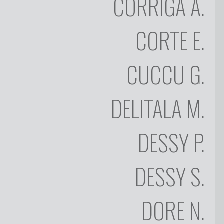
CORRIGA
A.
ENRICO
CORTE
CORTE
E.
GIANNI
CUCCU
MARIO
CUCCU
G.
DELITALA
PAOLA
DELITALA
M.
DESSY
STANISLAO
DESSY
DESSY
P.
NINO
DORE
DESSY
S.
SIMONE
DULCIS
DORE
N.
SALVATORE
FANCELLO