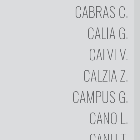
FRANCO
CABRAS
C.
BUSSU
CESARE
CALIA
G.
CABRAS
GIUSEPPINA
(GIUSY)
CALVI
V.
CALIA
VITTORIO
CALZIA
Z.
CALVI
ZAZA
CAMPUS
G.
CALZIA
GIOVANNI
CAMPUS
CANO
L.
LILIANA
CANO
CANU
T.
TORE