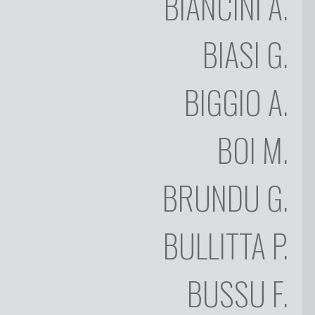
BIANCINI
A.
BAROTTE
SEDI
SILVIO
BIASI
G.
CONTATTI
BETTERELLI
FONDAZIONE
ANGELO
BIGGIO
A.
BIANCINI
GIUSEPPE
BIASI
BOI
M.
ALESSANDRO
BIGGIO
BRUNDU
G.
MASSIMO
BOI
BULLITTA
P.
GAETANO
BRUNDU
BUSSU
F.
PAOLO
BULLITTA