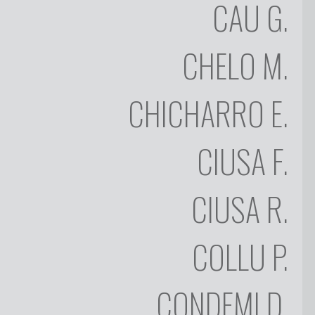
CAU
G.
MARIANO
CHELO
CHELO
M.
EDUARDO
CHICHARRO
FRANCESCO
CHICHARRO
E.
CIUSA
ROMAGNA
CIUSA
F.
GIOVANNI
CIUSA
CIUSA
R.
PIETRO
COLLU
DE
COLLU
P.
FELICE
NIETTA
CONDEMI
CONDEMI
D.
PES