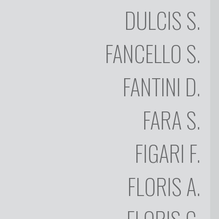
DULCIS
S.
DINO
FANTINI
SALVATORE
FANCELLO
S.
FARA
FILIPPO
FANTINI
D.
FIGARI
ADOLFO
FARA
S.
GUISO
FLORIS
CARMELO
FIGARI
F.
FLORIS
FOISO
FLORIS
A.
FOIS
GINO
FROGHERI