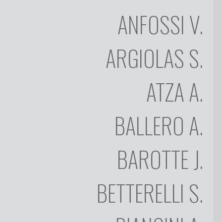
ANFOSSI
V.
Artisti
ARGIOLAS
S.
CHI
SIAMO
VIDÉO
ATZA
A.
ENZO
COLLEZIONE
ANFOSSI
ARTISTI
BALLERO
A.
SILVIA
ARGIOLAS
ANTONIO
BAROTTE
J.
OPERE
ATZA
APPUNTI
ANTONIO
BETTERELLI
S.
BALLERO
D'ARTE
JEAN-
ATTIVITÀ
MARIE