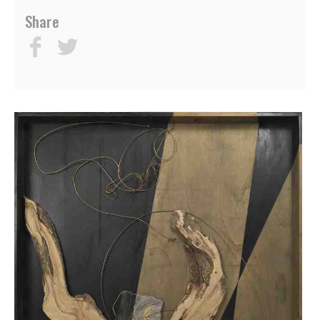
BAROTTE
SEDI
Share
SILVIO
CONTATTI
BETTERELLI
FONDAZIONE
ANGELO
BIANCINI
GIUSEPPE
BIASI
ALESSANDRO
BIGGIO
MASSIMO
BOI
GAETANO
BRUNDU
PAOLO
BULLITTA