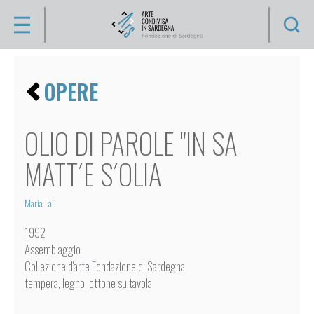
Se
Artisti
CHI
OPERE
SIAMO
VIDÉO
ENZO
COLLEZIONE
OLIO DI PAROLE "IN SA
ANFOSSI
ARTISTI
MATT´E S´OLIA
SILVIA
ARGIOLAS
Maria Lai
ANTONIO
OPERE
ATZA
1992
APPUNTI
ANTONIO
Assemblaggio
BALLERO
D'ARTE
Collezione d'arte Fondazione di Sardegna
tempera, legno, ottone su tavola
JEAN-
ATTIVITÀ
MARIE