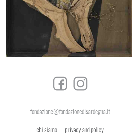
FRANCO
BUSSU
CESARE
CABRAS
GIUSEPPINA
(GIUSY)
CALIA
VITTORIO
CALVI
ZAZA
CALZIA
GIOVANNI
CAMPUS
fondazione@fondazionedisardegna.it
LILIANA
CANO
chi siamo
privacy and policy
TORE