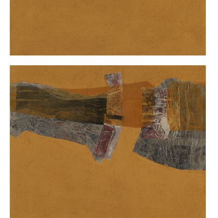
FRANCO
BUSSU
CESARE
CABRAS
GIUSEPPINA
(GIUSY)
CALIA
VITTORIO
CALVI
ZAZA
CALZIA
GIOVANNI
CAMPUS
LILIANA
CANO
TORE