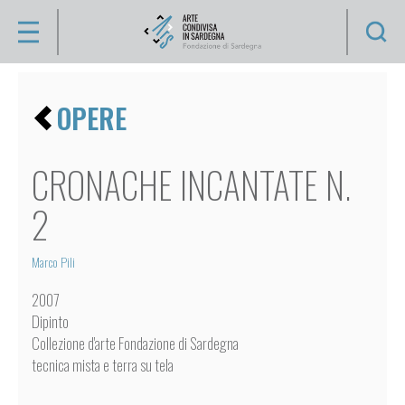
Se
Artisti
CHI
OPERE
SIAMO
VIDÉO
ENZO
COLLEZIONE
CRONACHE INCANTATE N.
ANFOSSI
ARTISTI
2
SILVIA
ARGIOLAS
Marco Pili
ANTONIO
OPERE
ATZA
2007
APPUNTI
ANTONIO
Dipinto
BALLERO
D'ARTE
Collezione d'arte Fondazione di Sardegna
tecnica mista e terra su tela
JEAN-
ATTIVITÀ
MARIE