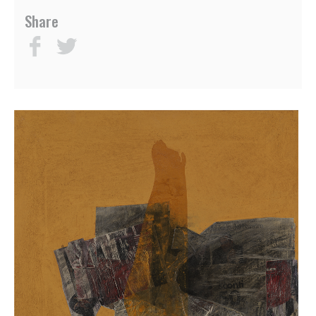
BAROTTE
SEDI
Share
SILVIO
CONTATTI
BETTERELLI
FONDAZIONE
ANGELO
BIANCINI
GIUSEPPE
BIASI
ALESSANDRO
BIGGIO
MASSIMO
BOI
GAETANO
BRUNDU
PAOLO
BULLITTA