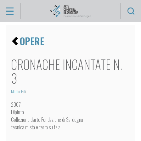
Se
Artisti
CHI
OPERE
SIAMO
VIDÉO
ENZO
COLLEZIONE
CRONACHE INCANTATE N.
ANFOSSI
ARTISTI
3
SILVIA
ARGIOLAS
Marco Pili
ANTONIO
OPERE
ATZA
2007
APPUNTI
ANTONIO
Dipinto
BALLERO
D'ARTE
Collezione d'arte Fondazione di Sardegna
tecnica mista e terra su tela
JEAN-
ATTIVITÀ
MARIE